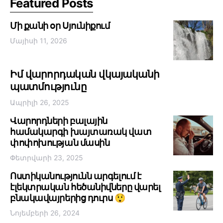
Featured Posts
Մի քանի օր Սյունիքում
Մայիսի 11, 2026
Իմ վարորդական վկայականի
պատմությունը
Ապրիլի 26, 2025
Վարորդների բալային
համակարգի խայտառակ վատ
փոփոխության մասին
Փետրվարի 23, 2025
Ոստիկանությունն արգելում է
էլեկտրական հեծանիվները վարել
բնակավայրերից դուրս 😲
Նոյեմբերի 26, 2024