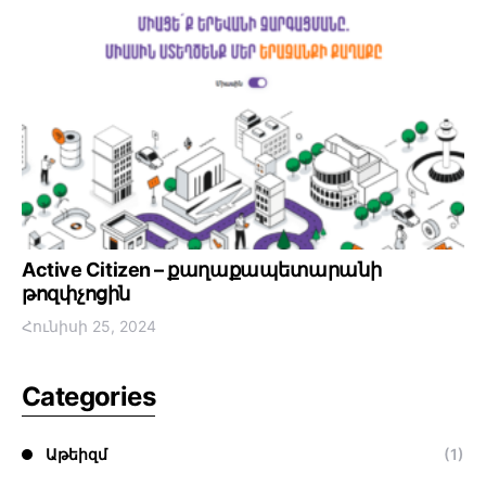
Active Citizen – քաղաքապետարանի
թոզփչոցին
Հունիսի 25, 2024
Categories
Աթեիզմ
(1)