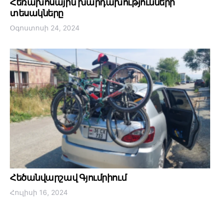
Հեռախոսային խարդախությունների
տեսակները
Օգոստոսի 24, 2024
Հեծանվարշավ Գյումրիում
Հուլիսի 16, 2024