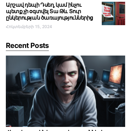
Արշավ դեպի Դսեղ, կամ ինչու
պետք չի օգտվել Տա Թև Տուր
ընկերության ծառայություններից
Հոկտեմբերի 15, 2024
Recent Posts