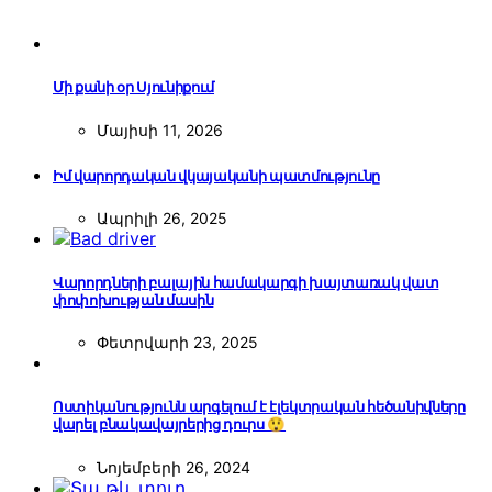
Մի քանի օր Սյունիքում
Մայիսի 11, 2026
Իմ վարորդական վկայականի պատմությունը
Ապրիլի 26, 2025
Վարորդների բալային համակարգի խայտառակ վատ
փոփոխության մասին
Փետրվարի 23, 2025
Ոստիկանությունն արգելում է էլեկտրական հեծանիվները
վարել բնակավայրերից դուրս 😲
Նոյեմբերի 26, 2024