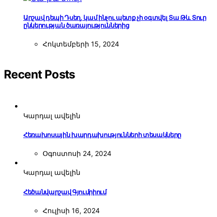
Արշավ դեպի Դսեղ, կամ ինչու պետք չի օգտվել Տա Թև Տուր
ընկերության ծառայություններից
Հոկտեմբերի 15, 2024
Recent Posts
Կարդալ ավելին
Հեռախոսային խարդախությունների տեսակները
Օգոստոսի 24, 2024
Կարդալ ավելին
Հեծանվարշավ Գյումրիում
Հուլիսի 16, 2024