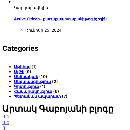
Կարդալ ավելին
Active Citizen – քաղաքապետարանի թոզփչոցին
Հունիսի 25, 2024
Categories
Աթեիզմ
(1)
ԱյԹի
(9)
Անձնական
(10)
Անվտանգություն
(2)
Գիտություն
(1)
Հասարակություն
(6)
Պետական ապարատ
(7)
Արտակ Գաբոյանի բլոգը
0
0