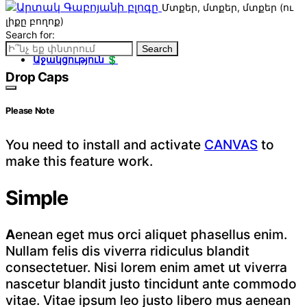
Մտքեր, մտքեր, մտքեր (ու
լիքը բողոք)
Search for:
Իմ մասին 💻
Search
Աջակցություն 💲
Drop Caps
Please Note
You need to install and activate
CANVAS
to
make this feature work.
Simple
Aenean eget mus orci aliquet phasellus enim.
Nullam felis dis viverra ridiculus blandit
consectetuer. Nisi lorem enim amet ut viverra
nascetur blandit justo tincidunt ante commodo
vitae. Vitae ipsum leo justo libero mus aenean