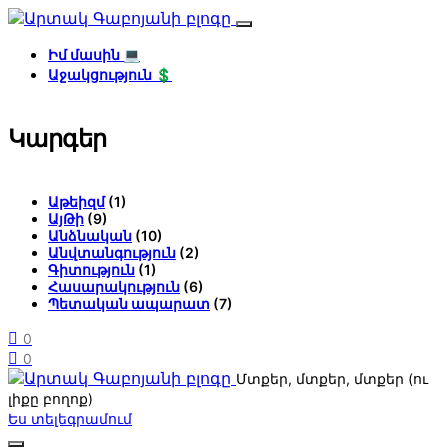
Իմ մասին 💻
Աջակցություն 💲
Կարգեր
Աթեիզմ
(1)
ԱյԹի
(9)
Անձնական
(10)
Անվտանգություն
(2)
Գիտություն
(1)
Հասարակություն
(6)
Պետական ապարատ
(7)
0
0
Մտքեր, մտքեր, մտքեր (ու
լիքը բողոք)
Ես տելեգրամում