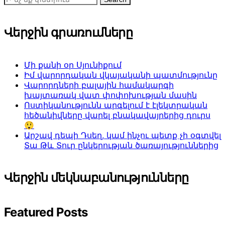
Վերջին գրառումները
Մի քանի օր Սյունիքում
Իմ վարորդական վկայականի պատմությունը
Վարորդների բալային համակարգի
խայտառակ վատ փոփոխության մասին
Ոստիկանությունն արգելում է էլեկտրական
հեծանիվները վարել բնակավայրերից դուրս
😲
Արշավ դեպի Դսեղ, կամ ինչու պետք չի օգտվել
Տա Թև Տուր ընկերության ծառայություններից
Վերջին մեկնաբանությունները
Featured Posts